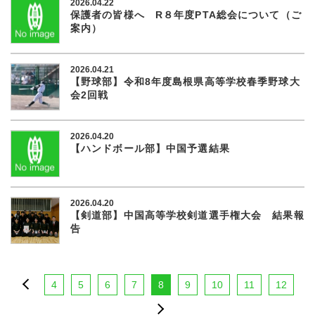
2026.04.22
保護者の皆様へ R８年度PTA総会について（ご
案内）
2026.04.21
【野球部】令和8年度島根県高等学校春季野球大
会2回戦
2026.04.20
【ハンドボール部】中国予選結果
2026.04.20
【剣道部】中国高等学校剣道選手権大会 結果報
告
4
5
6
7
8
9
10
11
12