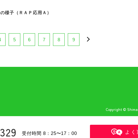
動の様子（ＲＡＰ応用Ａ）
4
5
6
7
8
9
Copyright © Shiman
6329
よく
受付時間 8：25〜17：00