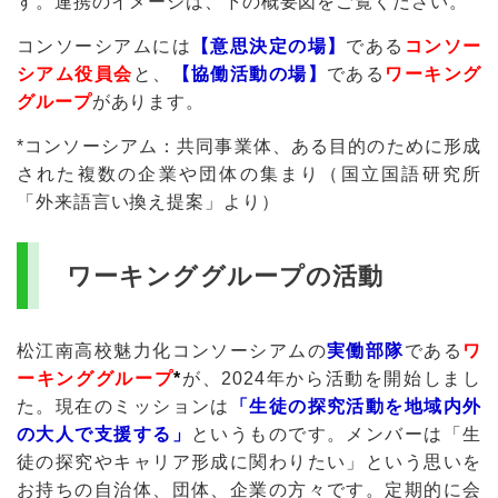
す。連携のイメージは、下の概要図をご覧ください。
コンソーシアムには
【意思決定の場】
である
コンソー
シアム役員会
と、
【協働活動の場】
である
ワーキング
グループ
があります。
*コンソーシアム：共同事業体、ある目的のために形成
された複数の企業や団体の集まり（国立国語研究所
「外来語言い換え提案」より）
ワーキンググループの活動
松江南高校魅力化コンソーシアムの
実働部隊
である
ワ
ーキンググループ
*
が、2024年から活動を開始しまし
た。現在のミッションは
「生徒の探究活動を地域内外
の大人で支援する」
というものです。メンバーは「生
徒の探究やキャリア形成に関わりたい」という思いを
お持ちの自治体、団体、企業の方々です。定期的に会