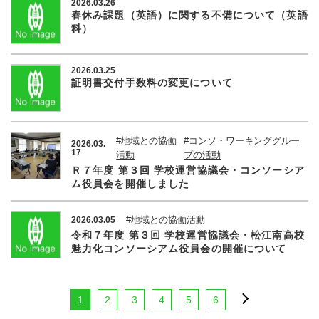
2026.03.26
春休み課題（英語）に関する不備について（英語
科）
2026.03.25
証明書交付手数料の変更について
#地域との協働
#コンソ・ワーキンググルー
2026.03.
17
活動
プの活動
Ｒ７年度 第３回 学校運営協議会・コンソーシア
ム役員会を開催しました
#地域との協働活動
2026.03.05
令和７年度 第３回 学校運営協議会・松江南高校
魅力化コンソーシアム役員会の開催について
1
2
3
4
5
6