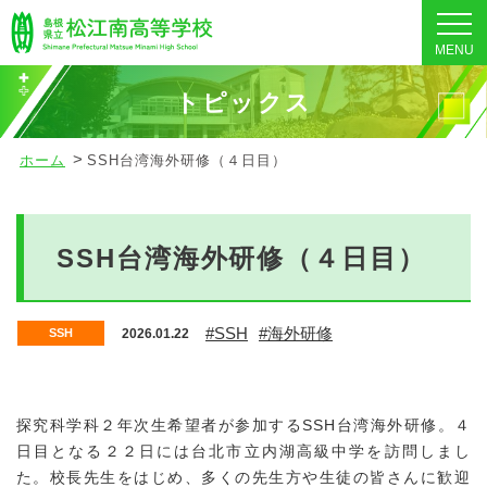
MENU
トピックス
ホーム
SSH台湾海外研修（４日目）
SSH台湾海外研修（４日目）
#SSH
#海外研修
2026.01.22
SSH
探究科学科２年次生希望者が参加するSSH台湾海外研修。４
日目となる２２日には台北市立内湖高級中学を訪問しまし
た。校長先生をはじめ、多くの先生方や生徒の皆さんに歓迎