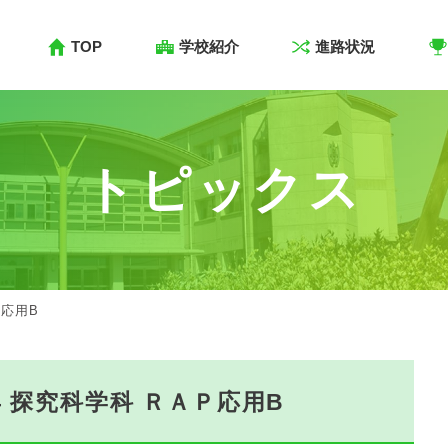
TOP
学校紹介
進路状況
トピックス
応用B
 探究科学科 ＲＡＰ応用B