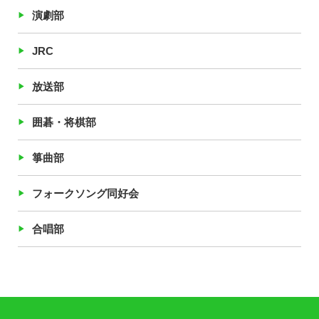
演劇部
JRC
放送部
囲碁・将棋部
箏曲部
フォークソング同好会
合唱部