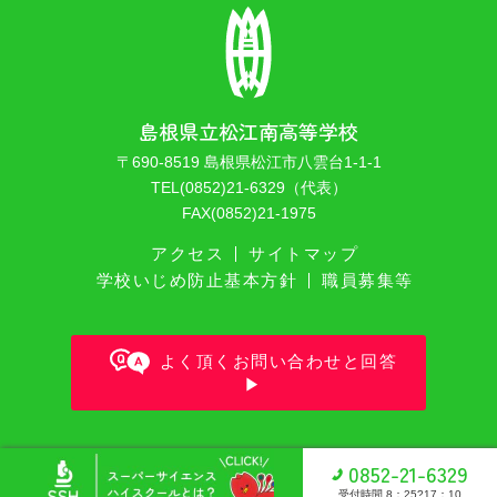
島根県立松江南高等学校
〒690-8519 島根県松江市八雲台1-1-1
TEL(0852)21-6329（代表）
FAX(0852)21-1975
アクセス
サイトマップ
学校いじめ防止基本方針
職員募集等
よく頂くお問い合わせと回答
Copyright © Shimane Prefectural Matsue Minami high school All
0852-21-6329
Rights Reserverd.
受付時間 8：25?17：10