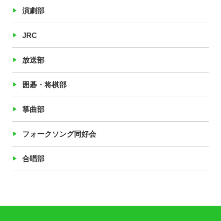
演劇部
JRC
放送部
囲碁・将棋部
箏曲部
フォークソング同好会
合唱部