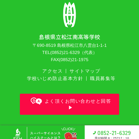
島根県立松江南高等学校
〒690-8519 島根県松江市八雲台1-1-1
TEL(0852)21-6329（代表）
FAX(0852)21-1975
アクセス
サイトマップ
学校いじめ防止基本方針
職員募集等
よく頂くお問い合わせと回答
Copyright © Shimane Prefectural Matsue Minami high school All
0852-21-6329
Rights Reserverd.
受付時間 8：25?17：10