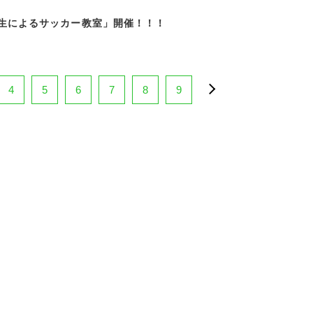
生によるサッカー教室」開催！！！
4
5
6
7
8
9