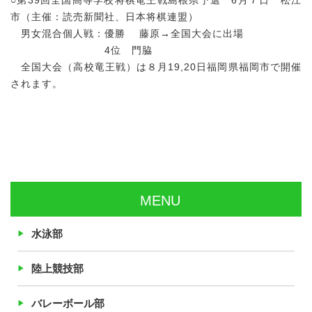
○第39回全国高等学校将棋竜王戦島根県予選 6月７日 松江
市（主催：読売新聞社、日本将棋連盟）
男女混合個人戦：優勝 藤原→全国大会に出場
4位 門脇
全国大会（高校竜王戦）は８月19,20日福岡県福岡市で開催
されます。
MENU
水泳部
陸上競技部
バレーボール部