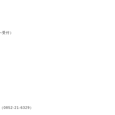
30~受付）
52-21-6329）