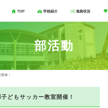
TOP
学校紹介
進路状況
部活動
室開催！
部子どもサッカー教室開催！